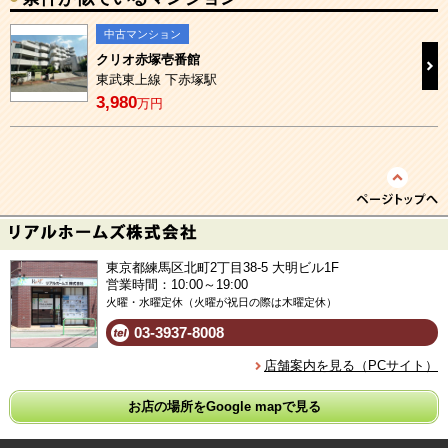
中古マンション
クリオ赤塚壱番館
東武東上線 下赤塚駅
3,980
万円
東京都練馬区北町2丁目38-5 大明ビル1F
営業時間：10:00～19:00
火曜・水曜定休（火曜が祝日の際は木曜定休）
03-3937-8008
店舗案内を見る（PCサイト）
お店の場所をGoogle mapで見る