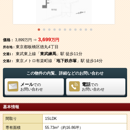
3,699
万円
価格 :
3,899万円 ⇒
東京都板橋区徳丸4丁目
所在地 :
東武東上線「
東武練馬
」駅 徒歩11分
交通1 :
東京メトロ有楽町線「
地下鉄赤塚
」駅 徒歩14分
交通2 :
この物件の内覧、詳細などのお問い合わせ
メール
電話
での
での
お問い合わせ
お問い合わせ
基本情報
間取り
1SLDK
専有面積
55.73m²
（約16.86坪）