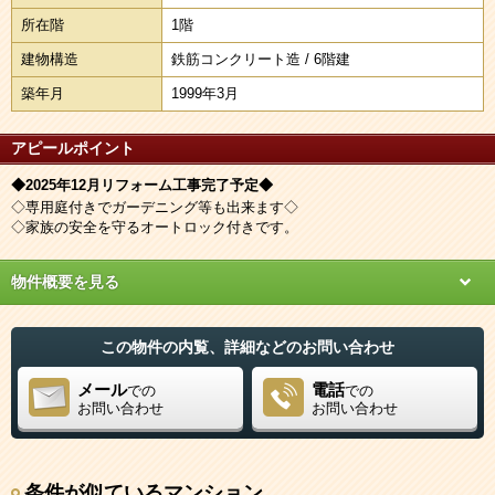
所在階
1階
建物構造
鉄筋コンクリート造 / 6階建
築年月
1999年3月
アピールポイント
◆2025年12月リフォーム工事完了予定◆
◇専用庭付きでガーデニング等も出来ます◇
◇家族の安全を守るオートロック付きです。
物件概要を見る
この物件の内覧、詳細などのお問い合わせ
メール
電話
での
での
お問い合わせ
お問い合わせ
条件が似ているマンション