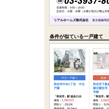
営業時間：9:00～18:00
定休日：火曜・水曜（火曜が祝日の際は木
リアルホームズ株式会社
東京都練馬区
条件が似ている一戸建て
中古一戸建て
新築一
和光市中央1丁目 中古
和光市下新
戸建
築分譲住宅
号棟
「和光市」駅 徒歩11分
「和光市」駅
価格：
5,390万円
価格：
5,58
間取り：2SLDK
間取り：3LD
建物面積：80.59m²
建物面積：100