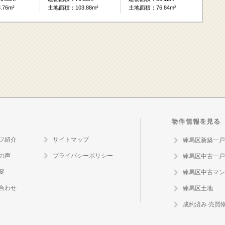
76m²
土地面積：103.88m²
土地面積：76.84m²
フ紹介
サイトマップ
練馬区新築一戸
の声
プライバシーポリシー
練馬区中古一戸
要
練馬区中古マン
合わせ
練馬区土地
成約済み 売買