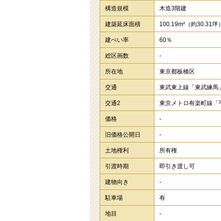
構造規模
木造3階建
建築延床面積
100.19m²
（約30.31坪
建ぺい率
60％
総区画数
-
所在地
東京都板橋区
交通
東武東上線「東武練馬
交通2
東京メトロ有楽町線「
価格
-
旧価格公開日
-
土地権利
所有権
引渡時期
即引き渡し可
建物向き
-
駐車場
有
地目
-