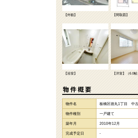
【外観】
【間取図】
【浴室】
【洋室】（6.0帖
物件名
板橋区徳丸1丁目 中
物件種別
一戸建て
築年月
2010年12月
完成予定日
-