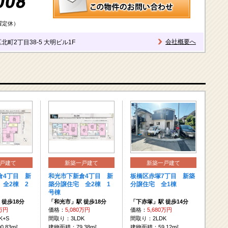
曜定休）
会社概要へ
北町2丁目38-5 大明ビル1F
戸建て
新築一戸建て
新築一戸建て
倉4丁目 新
和光市下新倉4丁目 新
板橋区赤塚7丁目 新築
 全2棟 2
築分譲住宅 全2棟 1
分譲住宅 全1棟
号棟
 徒歩18分
「和光市」駅 徒歩18分
「下赤塚」駅 徒歩14分
0万円
価格：
5,080万円
価格：
5,680万円
K+S
間取り：3LDK
間取り：2LDK
.83m²
建物面積：79.38m²
建物面積：59.12m²