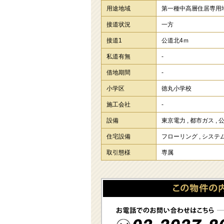
用途地域
第一種中高層住居専用
接道状況
一方
接道1
公道北4ｍ
私道有無
-
借地期間
-
小学区
徳丸小学校
施工会社
-
設備
東京電力
,
都市ガス
,
住宅設備
フローリング
,
システ
取引態様
専属