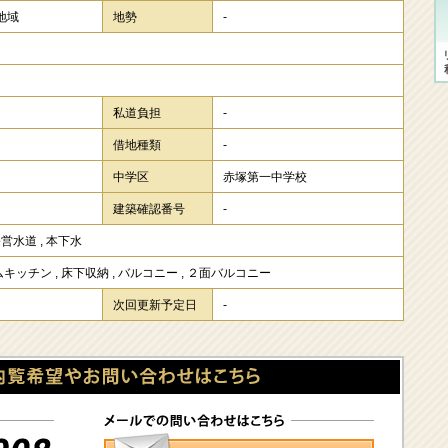
地域
地勢
-
私道負担
-
借地種類
-
中学区
赤塚第一中学校
建築確認番号
-
公営水道
,
本下水
ムキッチン
,
床下収納
,
バルコニー
,
２面バルコニー
次回更新予定日
-