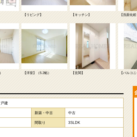
【リビング】
【キッチン】
【洗面化粧
）
【洋室】（5.2帖）
【玄関】
【バルコニ
古戸建
新築・中古
中古
間取り
3SLDK