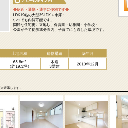
◆駅近・通勤・通学に便利です◆
LDK19帖の大型3SLDK＋車庫！
いつでも内覧可能です。
閑静な住宅街に立地し、保育園・幼稚園・小学校・
公園が全て徒歩10分圏内、子育てにも適した環境です。
土地面積
建物構造
築年月
63.8m²
木造
2010年12月
（約19.3坪）
3階建
拡大表示します。