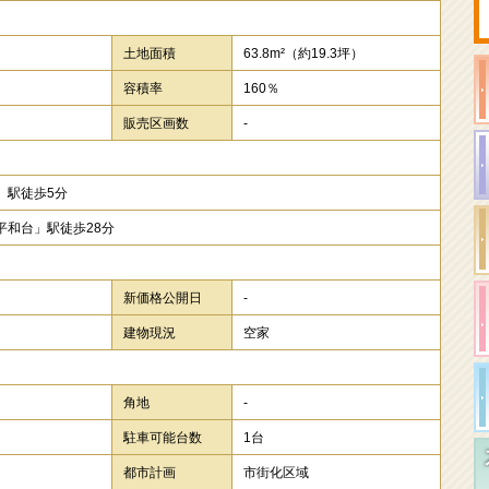
）
土地面積
63.8m²
（約19.3坪）
容積率
160％
販売区画数
-
」駅徒歩5分
平和台」駅徒歩28分
新価格公開日
-
建物現況
空家
角地
-
駐車可能台数
1台
都市計画
市街化区域