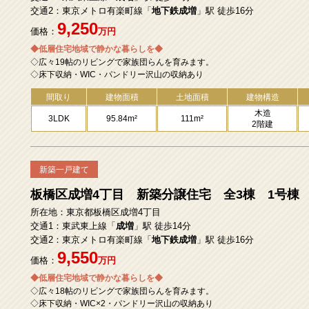
交通2：東京メトロ有楽町線「
地下鉄成増
」駅 徒歩16分
9,250
価格：
万円
◆低層住宅地域で静かな暮らしを◆
◇広々19帖のリビングで家族団らんを育みます。
◇床下収納・WIC・パンドリー沢山の収納あり
間取り
建物面積
土地面積
建物構造
木造
3LDK
95.84m²
111m²
2階建
新築一戸建て
板橋区成増4丁目 新築分譲住宅 全3棟 1号棟
所在地：東京都板橋区成増4丁目
交通1：東武東上線「
成増
」駅 徒歩14分
交通2：東京メトロ有楽町線「
地下鉄成増
」駅 徒歩16分
9,550
価格：
万円
◆低層住宅地域で静かな暮らしを◆
◇広々18帖のリビングで家族団らんを育みます。
◇床下収納・WIC×2・パンドリー沢山の収納あり