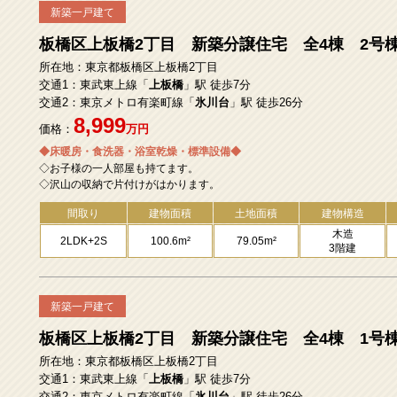
新築一戸建て
板橋区上板橋2丁目 新築分譲住宅 全4棟 2号
所在地：東京都板橋区上板橋2丁目
交通1：東武東上線「
上板橋
」駅 徒歩7分
交通2：東京メトロ有楽町線「
氷川台
」駅 徒歩26分
8,999
価格：
万円
◆床暖房・食洗器・浴室乾燥・標準設備◆
◇お子様の一人部屋も持てます。
◇沢山の収納で片付けがはかります。
間取り
建物面積
土地面積
建物構造
木造
2LDK+2S
100.6m²
79.05m²
3階建
新築一戸建て
板橋区上板橋2丁目 新築分譲住宅 全4棟 1号
所在地：東京都板橋区上板橋2丁目
交通1：東武東上線「
上板橋
」駅 徒歩7分
交通2：東京メトロ有楽町線「
氷川台
」駅 徒歩26分