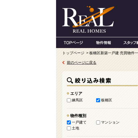
トップページ
> 板橋区新築一戸建 売買物件
前のページに戻る
エリア
練馬区
板橋区
物件種別
一戸建て
マンション
土地