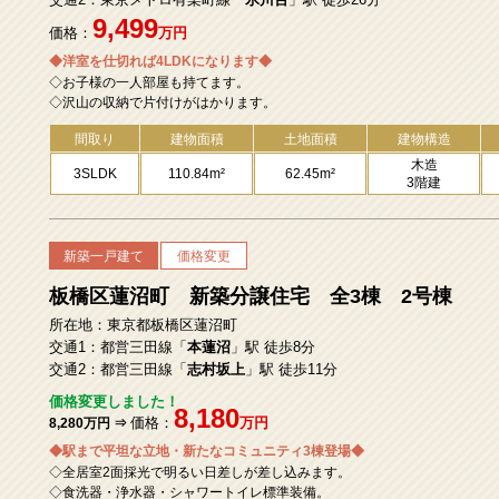
9,499
価格：
万円
◆洋室を仕切れば4LDKになります◆
◇お子様の一人部屋も持てます。
◇沢山の収納で片付けがはかります。
間取り
建物面積
土地面積
建物構造
木造
3SLDK
110.84m²
62.45m²
3階建
新築一戸建て
価格変更
板橋区蓮沼町 新築分譲住宅 全3棟 2号棟
所在地：東京都板橋区蓮沼町
交通1：都営三田線「
本蓮沼
」駅 徒歩8分
交通2：都営三田線「
志村坂上
」駅 徒歩11分
価格変更しました！
8,180
価格：
万円
8,280万円 ⇒
◆駅まで平坦な立地・新たなコミュニティ3棟登場◆
◇全居室2面採光で明るい日差しが差し込みます。
◇食洗器・浄水器・シャワートイレ標準装備。