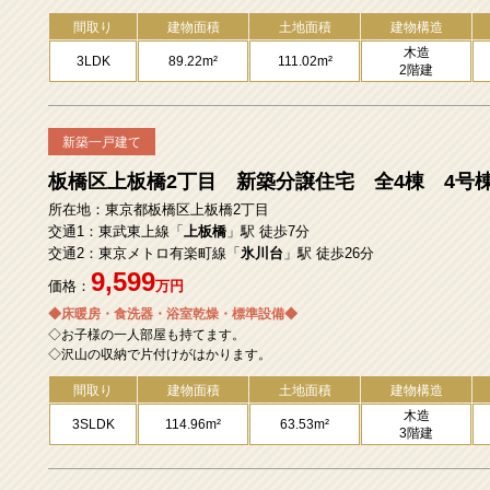
間取り
建物面積
土地面積
建物構造
木造
3LDK
89.22m²
111.02m²
2階建
新築一戸建て
板橋区上板橋2丁目 新築分譲住宅 全4棟 4号
所在地：東京都板橋区上板橋2丁目
交通1：東武東上線「
上板橋
」駅 徒歩7分
交通2：東京メトロ有楽町線「
氷川台
」駅 徒歩26分
9,599
価格：
万円
◆床暖房・食洗器・浴室乾燥・標準設備◆
◇お子様の一人部屋も持てます。
◇沢山の収納で片付けがはかります。
間取り
建物面積
土地面積
建物構造
木造
3SLDK
114.96m²
63.53m²
3階建