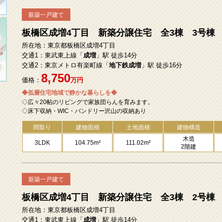
新築一戸建て
板橋区成増4丁目 新築分譲住宅 全3棟 3号棟
所在地：東京都板橋区成増4丁目
交通1：東武東上線「
成増
」駅 徒歩14分
交通2：東京メトロ有楽町線「
地下鉄成増
」駅 徒歩16分
8,750
価格：
万円
◆低層住宅地域で静かな暮らしを◆
◇広々20帖のリビングで家族団らんを育みます。
◇床下収納・WIC・パンドリー沢山の収納あり
間取り
建物面積
土地面積
建物構造
木造
3LDK
104.75m²
111.02m²
2階建
新築一戸建て
板橋区成増4丁目 新築分譲住宅 全3棟 2号棟
所在地：東京都板橋区成増4丁目
交通1：東武東上線「
成増
」駅 徒歩14分