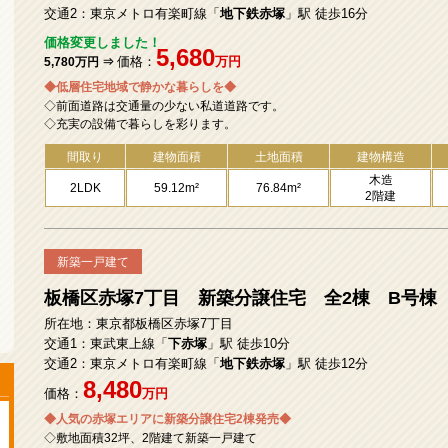
交通2：東京メトロ有楽町線「
地下鉄赤塚
」駅 徒歩16分
価格変更しました！
5,680
価格：
万円
5,780万円 ⇒
◆低層住宅地域で静かな暮らしを◆
◇前面道路は交通量の少ない私道道路です。
◇充実の設備で暮らしを彩ります。
間取り
建物面積
土地面積
建物構造
木造
2LDK
59.12m²
76.84m²
2階建
新築一戸建て
板橋区赤塚7丁目 新築分譲住宅 全2棟 B号棟
所在地：東京都板橋区赤塚7丁目
交通1：東武東上線「
下赤塚
」駅 徒歩10分
交通2：東京メトロ有楽町線「
地下鉄赤塚
」駅 徒歩12分
8,480
価格：
万円
◆人気の赤塚エリアに新築分譲住宅2棟発売◆
◇敷地面積32坪、2階建て新築一戸建て