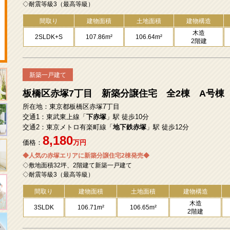
◇耐震等級3（最高等級）
間取り
建物面積
土地面積
建物構造
木造
2SLDK+S
107.86m²
106.64m²
2階建
新築一戸建て
板橋区赤塚7丁目 新築分譲住宅 全2棟 A号棟
所在地：東京都板橋区赤塚7丁目
交通1：東武東上線「
下赤塚
」駅 徒歩10分
交通2：東京メトロ有楽町線「
地下鉄赤塚
」駅 徒歩12分
8,180
価格：
万円
◆人気の赤塚エリアに新築分譲住宅2棟発売◆
◇敷地面積32坪、2階建て新築一戸建て
◇耐震等級3（最高等級）
間取り
建物面積
土地面積
建物構造
木造
3SLDK
106.71m²
106.65m²
2階建