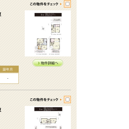
棟
築年月
-
棟