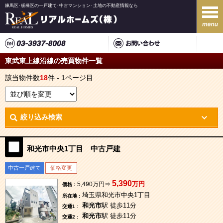
練馬区･板橋区の一戸建て･中古マンション･土地の不動産情報なら
東武東上線沿線の売買物件一覧
該当物件数
18
件 - 1ページ目
絞り込み検索
和光市中央1丁目 中古戸建
中古一戸建て
価格変更
5,390
万円
5,490万円⇒
価格：
埼玉県和光市中央1丁目
所在地 :
和光市
駅 徒歩11分
交通1 :
和光市
駅 徒歩11分
交通2 :