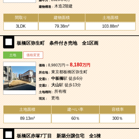
築年月 :
木造2階建
建物構造 :
間取り
建物面積
土地面積
3LDK
79.38m²
103.88m²
板橋区弥生町 条件付き売地 全1区画
土地
価格変更
8,180
万円
8,980万円⇒
価格：
東京都板橋区弥生町
所在地 :
中板橋
駅 徒歩6分
交通1 :
大山
駅 徒歩13分
交通2 :
所有権
土地権利 :
更地
現況 :
土地面積
建ぺい率
容積率
89.13m²
60％
300％
板橋区赤塚7丁目 新築分譲住宅 全1棟