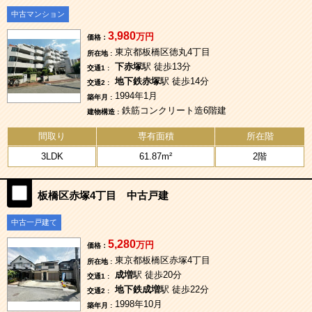
中古マンション
3,980
万円
価格：
東京都板橋区徳丸4丁目
所在地 :
下赤塚
駅 徒歩13分
交通1 :
地下鉄赤塚
駅 徒歩14分
交通2 :
1994年1月
築年月 :
鉄筋コンクリート造6階建
建物構造 :
間取り
専有面積
所在階
3LDK
61.87m²
2階
板橋区赤塚4丁目 中古戸建
中古一戸建て
5,280
万円
価格：
東京都板橋区赤塚4丁目
所在地 :
成増
駅 徒歩20分
交通1 :
地下鉄成増
駅 徒歩22分
交通2 :
1998年10月
築年月 :