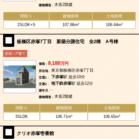
木造2階建
建物構造 :
間取り
建物面積
土地面積
2SLDK+S
107.86m²
106.64m²
板橋区赤塚7丁目 新築分譲住宅 全2棟 A号棟
新築一戸建て
8,180
万円
価格：
東京都板橋区赤塚7丁目
所在地 :
下赤塚
駅 徒歩10分
交通1 :
地下鉄赤塚
駅 徒歩12分
交通2 :
-
築年月 :
木造2階建
建物構造 :
間取り
建物面積
土地面積
3SLDK
106.71m²
106.65m²
クリオ赤塚壱番館