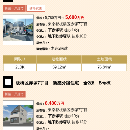
新築一戸建て
価格変更
5,680
万円
5,780万円⇒
価格：
東京都板橋区赤塚7丁目
所在地 :
下赤塚
駅 徒歩14分
交通1 :
地下鉄赤塚
駅 徒歩16分
交通2 :
-
築年月 :
木造2階建
建物構造 :
間取り
建物面積
土地面積
2LDK
59.12m²
76.84m²
板橋区赤塚7丁目 新築分譲住宅 全2棟 B号棟
新築一戸建て
8,480
万円
価格：
東京都板橋区赤塚7丁目
所在地 :
下赤塚
駅 徒歩10分
交通1 :
地下鉄赤塚
駅 徒歩12分
交通2 :
-
築年月 :