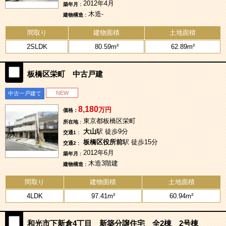
2012年4月
築年月 :
木造-
建物構造 :
間取り
建物面積
土地面積
2SLDK
80.59m²
62.89m²
板橋区栄町 中古戸建
NEW
中古一戸建て
8,180
万円
価格：
東京都板橋区栄町
所在地 :
大山
駅 徒歩9分
交通1 :
板橋区役所前
駅 徒歩15分
交通2 :
2012年6月
築年月 :
木造3階建
建物構造 :
間取り
建物面積
土地面積
4LDK
97.41m²
60.94m²
和光市下新倉4丁目 新築分譲住宅 全2棟 2号棟