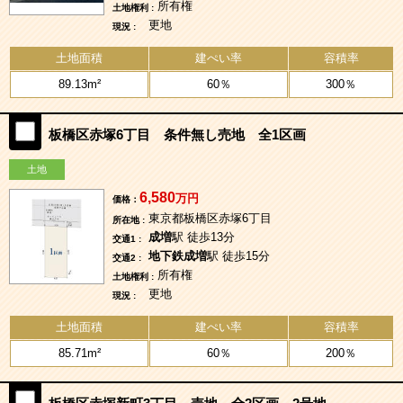
所有権
土地権利 :
更地
現況 :
土地面積
建ぺい率
容積率
89.13m²
60％
300％
板橋区赤塚6丁目 条件無し売地 全1区画
土地
6,580
万円
価格：
東京都板橋区赤塚6丁目
所在地 :
成増
駅 徒歩13分
交通1 :
地下鉄成増
駅 徒歩15分
交通2 :
所有権
土地権利 :
更地
現況 :
土地面積
建ぺい率
容積率
85.71m²
60％
200％