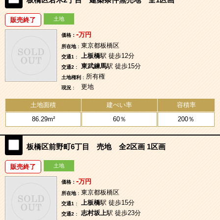
土地
販売終了
-
万円
価格：
東京都板橋区
所在地 :
上板橋
駅 徒歩12分
交通1 :
東武練馬
駅 徒歩15分
交通2 :
所有権
土地権利 :
更地
現況 :
土地面積
建ぺい率
容積率
86.29m²
60％
200％
板橋区前野町6丁目 売地 全2区画 1区画
土地
販売終了
-
万円
価格：
東京都板橋区
所在地 :
上板橋
駅 徒歩15分
交通1 :
志村坂上
駅 徒歩23分
交通2 :