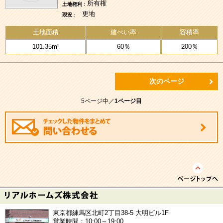
所有権
土地権利 :
更地
現況 :
土地面積
建ぺい率
容積率
101.35m²
60％
200％
次のページ
5ページ中／
1ページ目
東京都練馬区北町2丁目38-5 大明ビル1F
営業時間：10:00～19:00