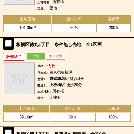
所有権
土地権利 :
更地
現況 :
土地面積
建ぺい率
容積率
101.35m²
60％
200％
板橋区徳丸1丁目 条件無し売地 全1区画
土地
価格変更
販売終了
-
万円
価格：
東京都板橋区
所在地 :
東武練馬
駅 徒歩3分
交通1 :
上板橋
駅 徒歩20分
交通2 :
所有権
土地権利 :
上物有
現況 :
土地面積
建ぺい率
容積率
59.16m²
60％
160％
板橋区若木2丁目 建築条件無売地 全1区画