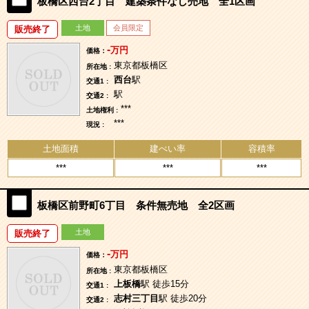
板橋区西台2丁目 建築条件なし売地 全1区画
土地
会員限定
販売終了
-
万円
価格：
東京都板橋区
所在地 :
西台
駅
交通1 :
駅
交通2 :
***
土地権利 :
***
現況 :
土地面積
建ぺい率
容積率
***
***
***
板橋区前野町6丁目 条件無売地 全2区画
土地
販売終了
-
万円
価格：
東京都板橋区
所在地 :
上板橋
駅 徒歩15分
交通1 :
志村三丁目
駅 徒歩20分
交通2 :