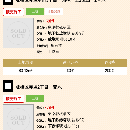
板橋区赤塚新町3丁目 売地 全2区画 2号地
土地
価格変更
販売終了
-
万円
価格：
東京都板橋区
所在地 :
地下鉄成増
駅 徒歩9分
交通1 :
成増
駅 徒歩10分
交通2 :
所有権
土地権利 :
上物有
現況 :
土地面積
建ぺい率
容積率
80.13m²
60％
200％
板橋区赤塚2丁目 売地
土地
販売終了
-
万円
価格：
東京都板橋区
所在地 :
地下鉄赤塚
駅 徒歩9分
交通1 :
下赤塚
駅 徒歩11分
交通2 :