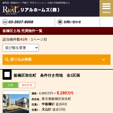
練馬区･板橋区の一戸建て･中古マンション･土地の不動産情報なら
板橋区土地 売買物件一覧
該当物件数
41
件 - 1ページ目
絞り込み検索
板橋区弥生町 条件付き売地 全1区画
土地
価格変更
8,180
万円
8,980万円⇒
価格：
東京都板橋区弥生町
所在地 :
中板橋
駅 徒歩6分
交通1 :
大山
駅 徒歩13分
交通2 :