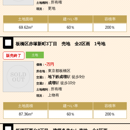
所有権
土地権利 :
更地
現況 :
土地面積
建ぺい率
容積率
69.62m²
60％
200％
板橋区赤塚新町3丁目 売地 全2区画 1号地
土地
販売終了
-
万円
価格：
東京都板橋区
所在地 :
地下鉄成増
駅 徒歩9分
交通1 :
成増
駅 徒歩10分
交通2 :
所有権
土地権利 :
上物有
現況 :
土地面積
建ぺい率
容積率
87.36m²
60％
200％